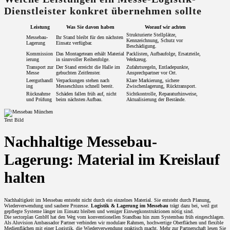
Dienstleister konkret übernehmen sollte
Leistung
Was Sie davon haben
Worauf wir achten
Strukturierte Stellplätze,
Messebau-
Ihr Stand bleibt für den nächsten
Kennzeichnung, Schutz vor
Lagerung
Einsatz verfügbar.
Beschädigung.
Kommission
Das Montageteam erhält Material
Packlisten, Aufbaufolge, Ersatzteile,
ierung
in sinnvoller Reihenfolge.
Werkzeug.
Transport zur
Der Stand erreicht die Halle im
Zufahrtsregeln, Entladepunkte,
Messe
gebuchten Zeitfenster.
Ansprechpartner vor Ort.
Leerguthandl
Verpackungen stehen nach
Klare Markierung, sichere
ing
Messeschluss schnell bereit.
Zwischenlagerung, Rücktransport.
Rücknahme
Schäden fallen früh auf, nicht
Sichtkontrolle, Reparaturhinweise,
und Prüfung
beim nächsten Aufbau.
Aktualisierung der Bestände.
Text Bild
Nachhaltige Messebau-
Lagerung: Material im Kreislauf
halten
Nachhaltigkeit im Messebau entsteht nicht durch ein einzelnes Material. Sie entsteht durch Planung,
Wiederverwendung und saubere Prozesse.
Logistik & Lagerung im Messebau
trägt dazu bei, weil gut
gepflegte Systeme länger im Einsatz bleiben und weniger Einwegkonstruktionen nötig sind.
Die sectorplan GmbH hat den Weg vom konventionellen Standbau hin zum Systembau früh eingeschlagen.
Als Aluvision Ambassador Partner verbinden wir modulare Rahmen, hochwertige Oberflächen und flexible
Medienflächen mit einer Logistik, die Wiederverwendung praktisch macht. Mehr zur Partnerschaft lesen Sie