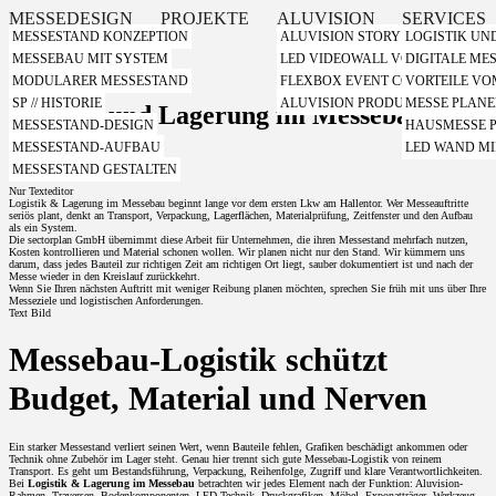
MESSEDESIGN
PROJEKTE
ALUVISION
SERVICES
MESSESTAND KONZEPTION
ALUVISION STORY
LOGISTIK UN
Teaser
MESSEBAU MIT SYSTEM
LED VIDEOWALL VON ALUVISIO
DIGITALE ME
MODULARER MESSESTAND
FLEXBOX EVENT CONTAINER VO
VORTEILE V
SP // HISTORIE
ALUVISION PRODUKT VIDEOS
MESSE PLAN
Logistik und Lagerung im Messebau von
MESSESTAND-DESIGN
HAUSMESSE 
sectorplan
MESSESTAND-AUFBAU
LED WAND MI
MESSESTAND GESTALTEN
Nur Texteditor
Logistik & Lagerung im Messebau beginnt lange vor dem ersten Lkw am Hallentor. Wer Messeauftritte
seriös plant, denkt an Transport, Verpackung, Lagerflächen, Materialprüfung, Zeitfenster und den Aufbau
als ein System.
Die sectorplan GmbH übernimmt diese Arbeit für Unternehmen, die ihren Messestand mehrfach nutzen,
Kosten kontrollieren und Material schonen wollen. Wir planen nicht nur den Stand. Wir kümmern uns
darum, dass jedes Bauteil zur richtigen Zeit am richtigen Ort liegt, sauber dokumentiert ist und nach der
Messe wieder in den Kreislauf zurückkehrt.
Wenn Sie Ihren nächsten Auftritt mit weniger Reibung planen möchten, sprechen Sie früh mit uns über Ihre
Messeziele und logistischen Anforderungen.
Text Bild
Messebau-Logistik schützt
Budget, Material und Nerven
Ein starker Messestand verliert seinen Wert, wenn Bauteile fehlen, Grafiken beschädigt ankommen oder
Technik ohne Zubehör im Lager steht. Genau hier trennt sich gute Messebau-Logistik von reinem
Transport. Es geht um Bestandsführung, Verpackung, Reihenfolge, Zugriff und klare Verantwortlichkeiten.
Bei
Logistik & Lagerung im Messebau
betrachten wir jedes Element nach der Funktion: Aluvision-
Rahmen, Traversen, Bodenkomponenten, LED-Technik, Druckgrafiken, Möbel, Exponatträger, Werkzeug,