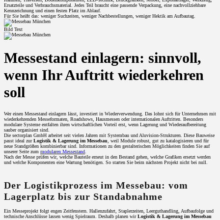
Ersatzteile und Verbrauchsmaterial. Jedes Teil braucht eine passende Verpackung, eine nachvollziehbare
Kennzeichnung und einen festen Platz im Ablauf.
Für Sie heißt das: weniger Suchzeiten, weniger Nachbestellungen, weniger Hektik am Aufbautag.
Bild Text
Messestand einlagern: sinnvoll,
wenn Ihr Auftritt wiederkehren
soll
Wer einen Messestand einlagern lässt, investiert in Wiederverwendung. Das lohnt sich für Unternehmen mit
wiederkehrenden Messeformaten, Roadshows, Hausmessen oder internationalen Auftritten. Besonders
modulare Systeme entfalten ihren wirtschaftlichen Vorteil erst, wenn Lagerung und Wiederaufbereitung
sauber organisiert sind.
Die sectorplan GmbH arbeitet seit vielen Jahren mit Systembau und Aluvision-Strukturen. Diese Bauweise
passt ideal zur
Logistik & Lagerung im Messebau
, weil Module robust, gut zu katalogisieren und für
neue Standgrößen kombinierbar sind. Informationen zu den gestalterischen Möglichkeiten finden Sie auf
unserer Seite zum
modularen Messestand
.
Nach der Messe prüfen wir, welche Bauteile erneut in den Bestand gehen, welche Grafiken ersetzt werden
und welche Komponenten eine Wartung benötigen. So starten Sie beim nächsten Projekt nicht bei null.
Der Logistikprozess im Messebau: vom
Lagerplatz bis zur Standabnahme
Ein Messeprojekt folgt engen Zeitfenstern. Hallenzufahrt, Staplerzeiten, Leerguthandling, Aufbaufolge und
technische Anschlüsse lassen wenig Spielraum. Deshalb planen wir
Logistik & Lagerung im Messebau