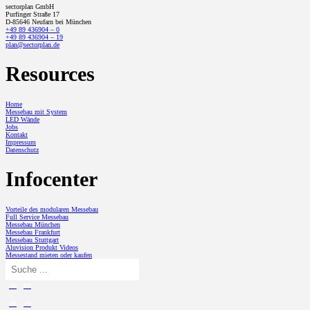
sectorplan GmbH
Purfinger Straße 17
D-85646 Neufarn bei München
+49 89 436904 – 0
+49 89 436904 – 19
plan@sectorplan.de
Resources
Home
Messebau mit System
LED Wände
Jobs
Kontakt
Impressum
Datenschutz
Infocenter
Vorteile des modularen Messebau
Full Service Messebau
Messebau München
Messebau Frankfurt
Messebau Stuttgart
Aluvision Produkt Videos
Messestand mieten oder kaufen
de
en
de
en