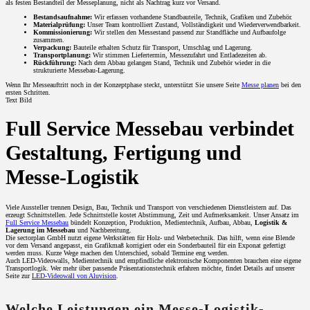
als festen Bestandteil der Messeplanung, nicht als Nachtrag kurz vor Versand.
Bestandsaufnahme:
Wir erfassen vorhandene Standbauteile, Technik, Grafiken und Zubehör.
Materialprüfung:
Unser Team kontrolliert Zustand, Vollständigkeit und Wiederverwendbarkeit.
Kommissionierung:
Wir stellen den Messestand passend zur Standfläche und Aufbaufolge
zusammen.
Verpackung:
Bauteile erhalten Schutz für Transport, Umschlag und Lagerung.
Transportplanung:
Wir stimmen Liefertermin, Messezufahrt und Entladezeiten ab.
Rückführung:
Nach dem Abbau gelangen Stand, Technik und Zubehör wieder in die
strukturierte Messebau-Lagerung.
Wenn Ihr Messeauftritt noch in der Konzeptphase steckt, unterstützt Sie unsere Seite
Messe planen
bei den
ersten Schritten.
Text Bild
Full Service Messebau verbindet
Gestaltung, Fertigung und
Messe-Logistik
Viele Aussteller trennen Design, Bau, Technik und Transport von verschiedenen Dienstleistern auf. Das
erzeugt Schnittstellen. Jede Schnittstelle kostet Abstimmung, Zeit und Aufmerksamkeit. Unser Ansatz im
Full Service Messebau
bündelt Konzeption, Produktion, Medientechnik, Aufbau, Abbau,
Logistik &
Lagerung im Messebau
und Nachbereitung.
Die sectorplan GmbH nutzt eigene Werkstätten für Holz- und Werbetechnik. Das hilft, wenn eine Blende
vor dem Versand angepasst, ein Grafikmaß korrigiert oder ein Sonderbauteil für ein Exponat gefertigt
werden muss. Kurze Wege machen den Unterschied, sobald Termine eng werden.
Auch LED-Videowalls, Medientechnik und empfindliche elektronische Komponenten brauchen eine eigene
Transportlogik. Wer mehr über passende Präsentationstechnik erfahren möchte, findet Details auf unserer
Seite zur
LED-Videowall von Aluvision
.
Welche Leistungen ein Messe-Logistik-