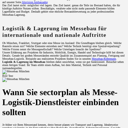
auf unserer Seite
Aluvision Ambassador
.
Das Ziel lautet nicht: möglichst viel lagern. Das Ziel lautet: genau die Teile im Bestand halten, die für
künftige Auftritte Nutzen stiften. Beschädigte, veraltete oder nicht mehr passende Elemente bilden
Lagerfläche und Budget. Deshalb gehört eine ehrliche Bestandsbewertung zu jeder professionellen
Messebau-Lagerung.
Logistik & Lagerung im Messebau für
internationale und nationale Auftritte
Ob München, Frankfurt, Stuttgart oder eine Messe im Ausland: Die Grundfragen bleiben gleich. Welche
Bauteile reisen mit? Welche Elemente entstehen neu? Welche Technik benötigt eine Spezialverpackung?
Welche Fristen nennt die Messegesellschaft? Welche Unterlagen braucht der Spediteur?
Unsere Erfahrung aus Projekten für Industrie, Mobilität, Energie, Handel und Technologie hilft bei diesen
Details. Gerade bei großen Messeständen entsteht Qualität im Zusammenspiel aus Planung, Fertigung und
Messebau-Logistik. Beispiele aus realisierten Projekten finden Sie in unseren
Messebau-Referenzen
.
Logistik & Lagerung im Messebau
bleiben dabei unsichtbar, wenn sie gut funktioniert. Besucher sehen
einen fertigen Stand. Ihr Team erlebt einen Aufbau, bei dem Material, Technik und Personal
ineinandergreifen.
Bild Text
Wann Sie sectorplan als Messe-
Logistik-Dienstleister einbinden
sollten
Je früher wir Ihren Messestand kennen, desto besser planen wir Transport und Lagerung. Idealerweise
sprechen wir bereits in der Entwurfsphase über Packmaße, Stapelbarkeit, Schutzverpackungen, Gewicht,