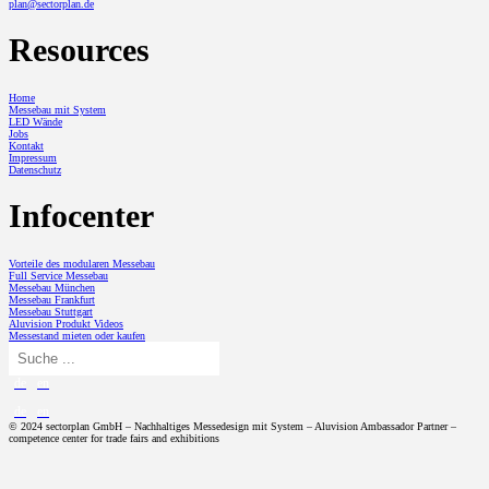
plan@sectorplan.de
Resources
Home
Messebau mit System
LED Wände
Jobs
Kontakt
Impressum
Datenschutz
Infocenter
Vorteile des modularen Messebau
Full Service Messebau
Messebau München
Messebau Frankfurt
Messebau Stuttgart
Aluvision Produkt Videos
Messestand mieten oder kaufen
de
en
de
en
© 2024 sectorplan GmbH – Nachhaltiges Messedesign mit System – Aluvision Ambassador Partner –
competence center for trade fairs and exhibitions
MESSEDESIGN
Messestand Konzeption