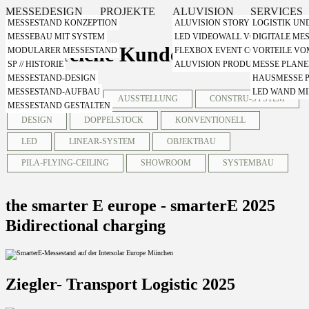
MESSEDESIGN
PROJEKTE
ALUVISION
SERVICES
MESSESTAND KONZEPTION
ALUVISION STORY
LOGISTIK UN
MESSEBAU MIT SYSTEM
LED VIDEOWALL VON ALUVISIO
DIGITALE ME
Erfolgreiche Kundenprojekte
MODULARER MESSESTAND
FLEXBOX EVENT CONTAINER VO
VORTEILE V
SP // HISTORIE
ALUVISION PRODUKT VIDEOS
MESSE PLAN
MESSESTAND-DESIGN
HAUSMESSE 
Nach Themen Filtern
MESSESTAND-AUFBAU
LED WAND MI
ALLE ANZEIGEN
AUSSTELLUNG
CONSTRU-SYSTEM
MESSESTAND GESTALTEN
DESIGN
DOPPELSTOCK
KONVENTIONELL
LED
LINEAR-SYSTEM
OBJEKTBAU
PILA-FLYING-CEILING
SHOWROOM
SYSTEMBAU
the smarter E europe - smarterE 2025
Bidirectional charging
Ziegler- Transport Logistic 2025