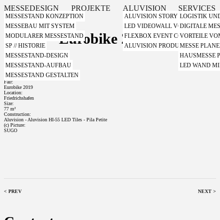
MESSEDESIGN
PROJEKTE
ALUVISION
SERVICES
MESSESTAND KONZEPTION
ALUVISION STORY
LOGISTIK UN
MESSEBAU MIT SYSTEM
LED VIDEOWALL VON ALUVISIO
DIGITALE ME
EVOC - Eurobike 2019
MODULARER MESSESTAND
FLEXBOX EVENT CONTAINER VO
VORTEILE V
SP // HISTORIE
ALUVISION PRODUKT VIDEOS
MESSE PLAN
MESSESTAND-DESIGN
HAUSMESSE 
Client:
MESSESTAND-AUFBAU
LED WAND MI
EVOC
Design:
MESSESTAND GESTALTEN
SUGO/ EVOC
Fair:
Eurobike 2019
Location:
Friedrichshafen
Size:
77 m²
Construction:
Aluvision - Aluvision HI-55 LED Tiles - Pila Petite
(c) Picture:
SUGO
< PREV
NEXT >