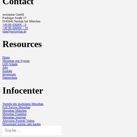
Contact
sectorplan GmbH
Purfinger Straße 17
D-85646 Neufarn bei München
+49 89 436904 – 0
+49 89 436904 – 19
plan@sectorplan.de
Resources
Home
Messebau mit System
LED Wände
Jobs
Kontakt
Impressum
Datenschutz
Infocenter
Vorteile des modularen Messebau
Full Service Messebau
Messebau München
Messebau Frankfurt
Messebau Stuttgart
Aluvision Produkt Videos
Messestand mieten oder kaufen