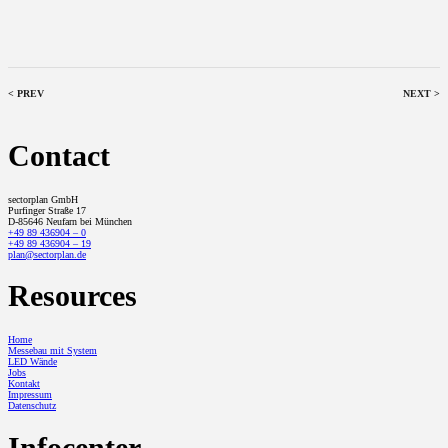
< PREV
NEXT >
Contact
sectorplan GmbH
Purfinger Straße 17
D-85646 Neufarn bei München
+49 89 436904 – 0
+49 89 436904 – 19
plan@sectorplan.de
Resources
Home
Messebau mit System
LED Wände
Jobs
Kontakt
Impressum
Datenschutz