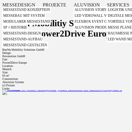
MESSEDESIGN
PROJEKTE
ALUVISION
SERVICES
MESSESTAND KONZEPTION
ALUVISION STORY
LOGISTIK UN
MESSEBAU MIT SYSTEM
LED VIDEOWALL VON ALUVISIO
DIGITALE ME
BayWa Mobilitiy Solutions
MODULARER MESSESTAND
FLEXBOX EVENT CONTAINER VO
VORTEILE V
SP // HISTORIE
ALUVISION PRODUKT VIDEOS
MESSE PLAN
GmbH - Power2Drive Europe
MESSESTAND-DESIGN
HAUSMESSE 
MESSESTAND-AUFBAU
LED WAND MI
MESSESTAND GESTALTEN
Client:
BayWa Mobilitiy Solutions GmbH
Design:
flowmotion GmbH
Fair:
Power2Drive Europe
Location:
Munich
Size:
63 m²
Construction:
Aluvision System
(c) Picture:
Loske